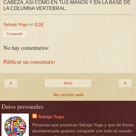
CABEZA, ASI COMO EN TUS MANOS Y EN LA BASE DE
LA COLUMNA VERTEBRAL.
Sahaja Yoga
en
9:04
Compartir
No hay comentarios:
Publicar un comentario
‹
›
Inicio
Ver versión web
Datos personales
Sahaja Yoga
Personas que practican Sahaja Yoga y que de forma
desinteresada quieren compartir con todo el mundo