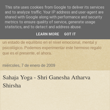
This site uses cookies from Google to deliver its services
Sahaja Yoga Meditación
and to analyze traffic. Your IP address and user-agent are
shared with Google along with performance and security
metrics to ensure quality of service, generate usage
"El Ayer es historia, el mañana es un misterio, sin embargo
statistics, and to detect and address abuse.
el hoy es un regalo, por eso se le llama presente". A través
LEARN MORE
GOT IT
de la técnica que presenta
Sahaja Yoga
podemos alcanzar
un estado de equilibrio en el nivel emocional, mental y
psicológico. Podemos experimentar este hermoso regalo
que es el presente, el ahora.
miércoles, 7 de enero de 2009
Sahaja Yoga - Shri Ganesha Atharva
Shirsha