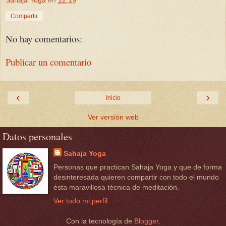
Compartir
No hay comentarios:
Publicar un comentario
‹
›
Inicio
Ver versión web
Datos personales
Sahaja Yoga
Personas que practican Sahaja Yoga y que de forma
desinteresada quieren compartir con todo el mundo
ésta maravillosa técnica de meditación.
Ver todo mi perfil
Con la tecnología de
Blogger
.