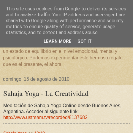
This site uses cookies from Google to deliver its services
Sahaja Yoga Meditación
and to analyze traffic. Your IP address and user-agent are
shared with Google along with performance and security
metrics to ensure quality of service, generate usage
"El Ayer es historia, el mañana es un misterio, sin embargo
statistics, and to detect and address abuse.
el hoy es un regalo, por eso se le llama presente". A través
LEARN MORE
GOT IT
de la técnica que presenta
Sahaja Yoga
podemos alcanzar
un estado de equilibrio en el nivel emocional, mental y
psicológico. Podemos experimentar este hermoso regalo
que es el presente, el ahora.
domingo, 15 de agosto de 2010
Sahaja Yoga - La Creatividad
Meditación de Sahaja Yoga Online desde Buenos Aires,
Argentina. Acceder al siguiente link:
http://www.ustream.tv/recorded/8137682
Sahaja Yoga
en
12:19